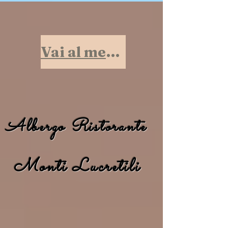
Vai al menù
Albergo Ristorante
Monti Lucretili